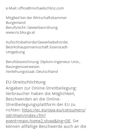
e-Mail:
office@michaelschlinz.com
Mitglied bei der Wirtschaftskammer
Burgenland
Berufsrecht: Gewerbeordnung
www.ris.bka.gv.at
Aufsichtsbehörde/Gewerbebehörde:
Bezirkshauptmannschaft Eisenstadt-
Umgebung
Berufsbezeichnung: Diplom-Ingenieur Univ.,
Bauingeniuerwesen
Verleihungsstaat: Deutschland
EU-Streitschlichtung
Angaben zur Online-Streitbeilegung:
Verbraucher haben die Möglichkeit,
Beschwerden an die Online-
Streitbeilegungsplattform der EU zu
richten:
https://ec.europa.eu/consumers/
odr/main/index.cfm?
event=main.home2.show&lng=DE
. Sie
können allfällige Beschwerde auch an die